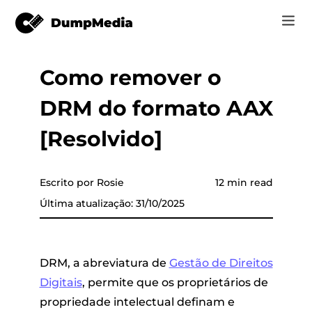
Como remover o
Music
Log In
DRM do formato AAX
Vídeo
Spotify para mp3
 música
Registrar
[Resolvido]
Ferramentas on-line
Música do YouTube para MP3
r
Loja
Escrito por Rosie
12 min read
Música da Apple para MP3
Última atualização: 31/10/2025
Como
a Apple
Amazon Música para MP3
Suporte
o YouTube
Sol para MP3
DRM, a abreviatura de
Gestão de Direitos
Digitais
, permite que os proprietários de
propriedade intelectual definam e
er