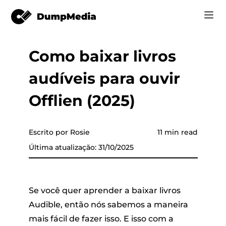
Como baixar livros
Music
Log In
audíveis para ouvir
Vídeo
Spotify para mp3
 música
Registrar
Offlien (2025)
Ferramentas on-line
Música do YouTube para MP3
r
Loja
Escrito por Rosie
11 min read
Música da Apple para MP3
Última atualização: 31/10/2025
Como
a Apple
Amazon Música para MP3
Suporte
o YouTube
Sol para MP3
Se você quer aprender a baixar livros
Audible, então nós sabemos a maneira
mais fácil de fazer isso. E isso com a
er