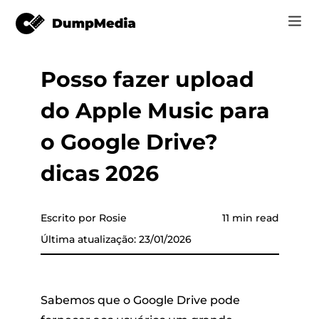
Posso fazer upload
Music
Log In
do Apple Music para
Vídeo
Spotify para mp3
 música
Registrar
o Google Drive?
Ferramentas on-line
Música do YouTube para MP3
dicas 2026
r
Loja
Música da Apple para MP3
Como
a Apple
Escrito por Rosie
11 min read
Amazon Música para MP3
Última atualização: 23/01/2026
Suporte
o YouTube
Sol para MP3
Sabemos que o Google Drive pode
er