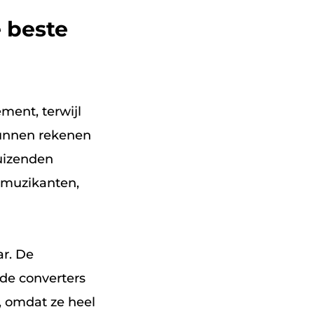
 beste
ent, terwijl
kunnen rekenen
duizenden
 muzikanten,
ar. De
de converters
s, omdat ze heel