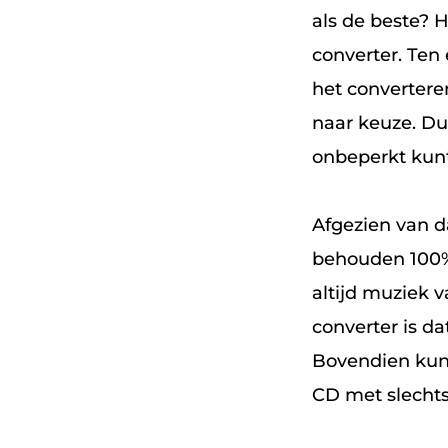
als de beste? H
converter. Ten
het convertere
naar keuze. D
onbeperkt kun
Afgezien van d
behouden 100% 
altijd muziek v
converter is d
Bovendien kunt
CD met slechts