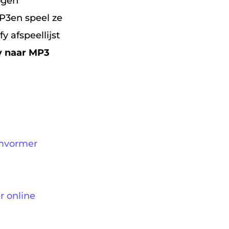
ogen
P3en speel ze
 afspeellijst
y naar MP3
Omvormer
r online