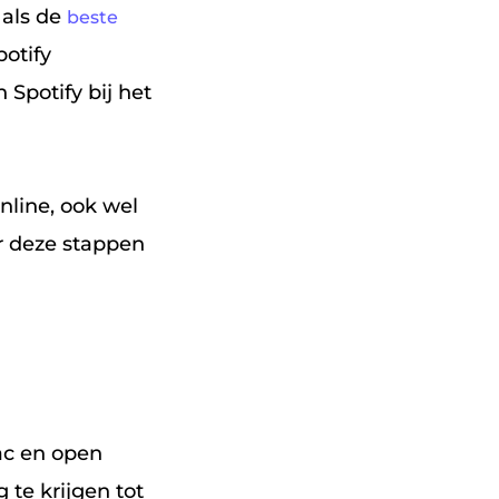
 als de
beste
otify
potify bij het
online, ook wel
r deze stappen
ac en open
 te krijgen tot