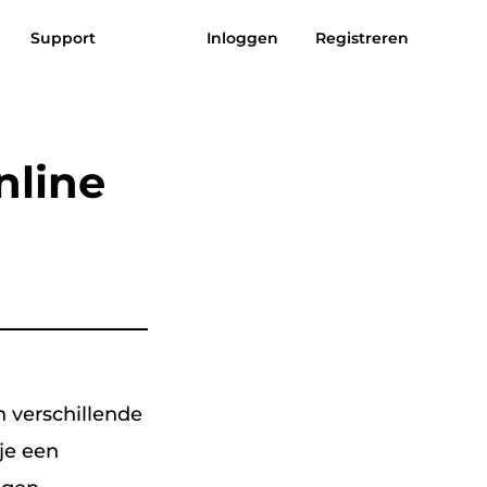
Support
Inloggen
Registreren
eviews
Download gratis
Nu bestellen
uziek naar
Zon aan MP3
nline
MP3
 verschillende
je een