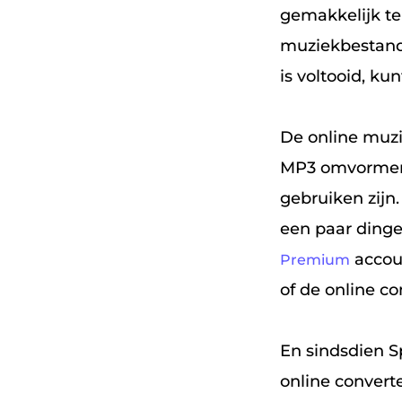
gemakkelijk te 
muziekbestand 
is voltooid, k
De online muzi
MP3 omvormers
gebruiken zijn.
een paar dinge
accoun
Premium
of de online co
En sindsdien S
online conver