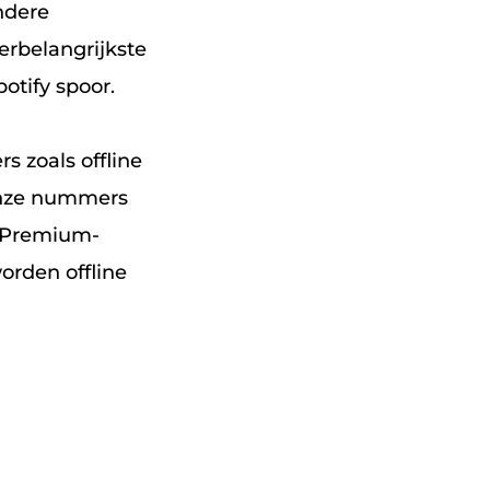
ndere
erbelangrijkste
otify spoor.
s zoals offline
 onze nummers
y Premium-
orden offline