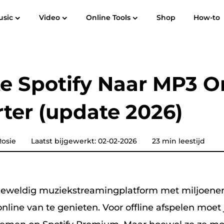
usic
Video
Online Tools
Shop
How-to
Gebruikershandleiding
Veelgestelde vragen
R
Spotify Music Converter
Screen Recorder
ek naar
Apple Music naar MP3
Amazon M
te Spotify Naar MP3 O
YouTube-muziekconvertor
ter (update 2026)
Hoorbare omzetter
Pandora Muziek Converter
osie
Laatst bijgewerkt: 02-02-2026
23 min leestijd
SoundCloud Muziek Converter
 geweldig muziekstreamingplatform met miljoenen
ine van te genieten. Voor offline afspelen moet 