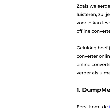
Zoals we eerder
luisteren, zul
voor je kan le
offline converte
Gelukkig hoef 
converter onli
online convert
verder als u m
1. DumpMed
Eerst komt de