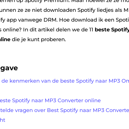
men op Spotify Premium. Maar hoewel ze ze m
nnen ze ze niet downloaden Spotify liedjes als M
ify app vanwege DRM. Hoe download ik een Spotify
 online? In dit artikel delen we de 11
beste Spotif
line
die je kunt proberen.
pgave
jn de kenmerken van de beste Spotify naar MP3 
beste Spotify naar MP3 Converter online
stelde vragen over Best Spotify naar MP3 Converte
ht