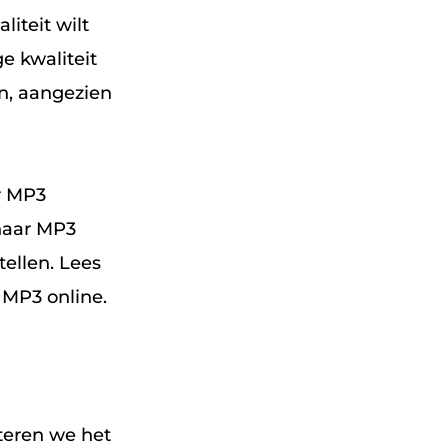
liteit wilt
e kwaliteit
jn, aangezien
ar MP3
 naar MP3
tellen. Lees
 MP3 online.
teren we het