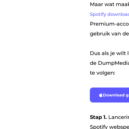
Maar wat maak
Spotify downlo
Premium-accou
gebruik van de
Dus als je wilt
de DumpMedia S
te volgen:
Download gr
Stap 1.
Lanceri
Spotify webspe