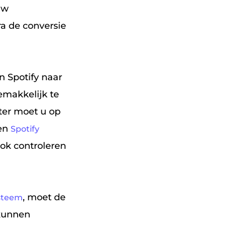
uw
a de conversie
n Spotify naar
makkelijk te
rter moet u op
een
Spotify
ook controleren
, moet de
steem
 kunnen