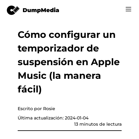
Cómo configurar un
Music
Iniciar Sesión
temporizador de
Vídeo
Spotify a mp3
de música
Registrarse
suspensión en Apple
Herramientas en línea
Música de YouTube para MP3
Music (la manera
r
Tienda
Música de Apple para MP3
fácil)
Cómo
Amazon Música para MP3
Soporte
Escrito por Rosie
 de YouTube
Suno a MP3
Última actualización: 2024-01-04
13 minutos de lectura
er