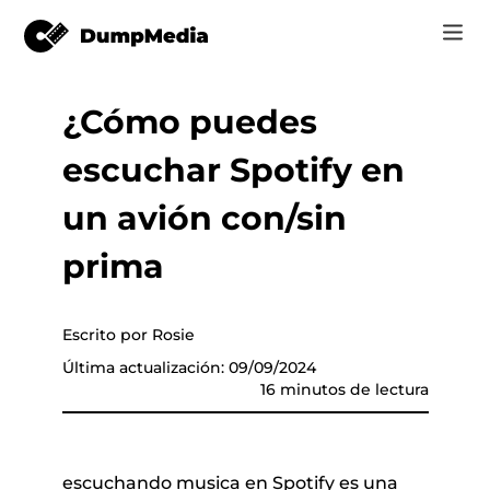
¿Cómo puedes
Music
Iniciar Sesión
escuchar Spotify en
Vídeo
Spotify a mp3
de música
Registrarse
un avión con/sin
Herramientas en línea
Música de YouTube para MP3
prima
r
Tienda
Música de Apple para MP3
Cómo
Escrito por Rosie
Amazon Música para MP3
Última actualización: 09/09/2024
Soporte
16 minutos de lectura
 de YouTube
Suno a MP3
er
escuchando musica en Spotify es una