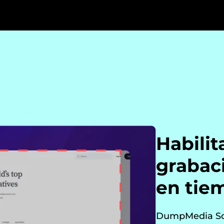
Habilit
grabac
en tie
DumpMedia Scr