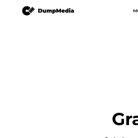
M
Grabador de pantalla
Cualquier convertidor de
Video Converter
música
Spotify a mp3
Música de YouT
MP3
Apple Music Converter
Amazon Music Converter
DeezPlus
Convertidor de música de líne
Gr
Transferencia de lista de
reproducción