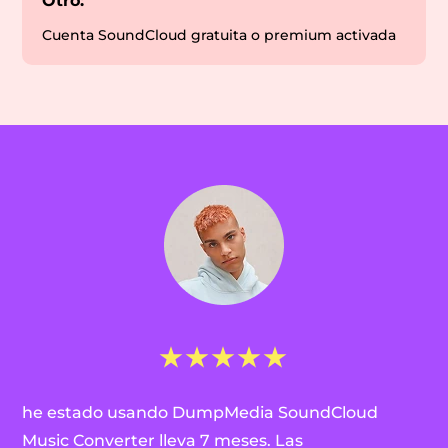
Otro:
Cuenta SoundCloud gratuita o premium activada
he estado usando DumpMedia SoundCloud
Music Converter lleva 7 meses. Las