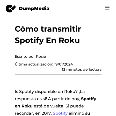
Cómo transmitir
Music
Iniciar Sesión
Spotify En Roku
Vídeo
Spotify a mp3
de música
Registrarse
Herramientas en línea
Música de YouTube para MP3
Escrito por Rosie
r
Tienda
Última actualización: 19/01/2024
13 minutos de lectura
Música de Apple para MP3
Cómo
Amazon Música para MP3
Soporte
Is Spotify disponible en Roku? ¡La
 de YouTube
Suno a MP3
respuesta es sí! A partir de hoy,
Spotify
en Roku
está de vuelta. Si puede
recordar, en 2017,
Spotify
eliminó su
er