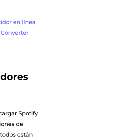
idor en línea
 Converter
idores
cargar Spotify
iones de
 todos están