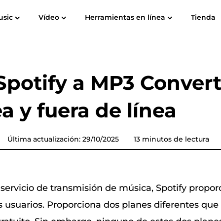
usic
Vídeo
Herramientas en línea
Tienda
Guía del usuario
Preguntas Frecuentes
T
Spotify Music Converter
Grabador de pantalla
ube para
Música de Apple para
Amazon M
Convertidor de música de
Spotify a MP3 Convert
MP3
YouTube
ea y fuera de línea
Audible Converter
Convertidor de música Pandora
Última actualización: 29/10/2025
13 minutos de lectura
Convertidor de música de
a
SoundCloud
servicio de transmisión de música, Spotify propor
 usuarios. Proporciona dos planes diferentes que 