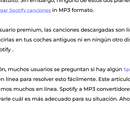
ratuito. Sin embargo, ninguno de estos dos planes
in MP3 formato.
gar Spotify canciones
uario premium, las canciones descargadas son li
irlas en tus coches antiguos ni en ningún otro dis
tify .
ión, muchos usuarios se preguntan si hay algún
Sp
n línea para resolver esto fácilmente. Este artícul
samos muchos en línea. Spotify a MP3 convertidore
trarle cuál es más adecuado para su situación. Ah