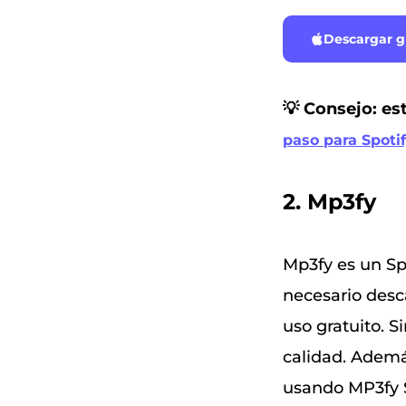
Descargar gr
💡 Consejo: es
paso para Spoti
2. Mp3fy
Mp3fy es un Spo
necesario desca
uso gratuito. 
calidad. Ademá
usando MP3fy Sp