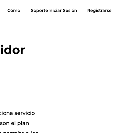
Cómo
Soporte
Iniciar Sesión
Registrarse
estimonios
Descargar gratis
Comprar
úsica para
Suno a MP3
idor
MP3
ciona servicio
son el plan