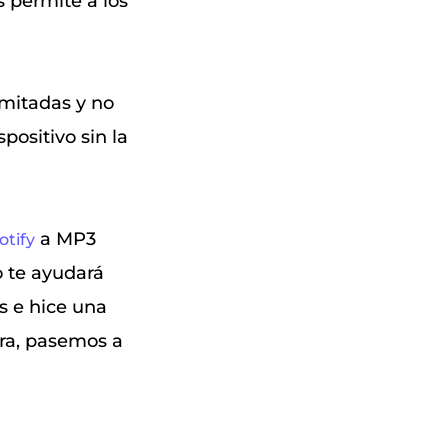
 permite a los
mitadas y no
positivo sin la
a MP3
otify
o te ayudará
s e hice una
ora, pasemos a