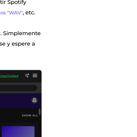
ir Spotify
, etc.
los "WAV"
ar. Simplemente
ese y espere a