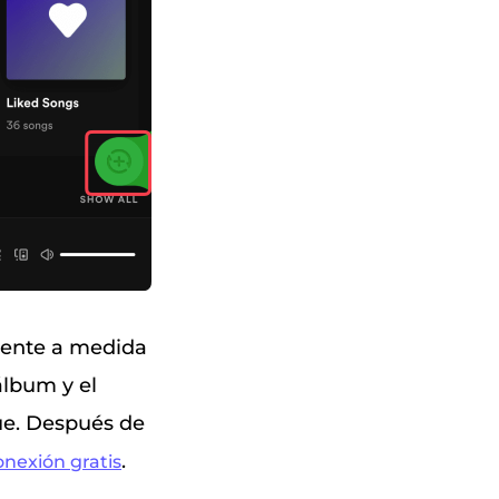
ente a medida
álbum y el
ue. Después de
.
onexión gratis