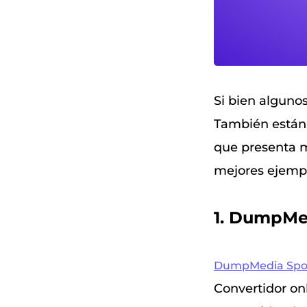
Si bien algunos
También están 
que presenta m
mejores ejempl
1. DumpMe
DumpMedia Spot
Convertidor on