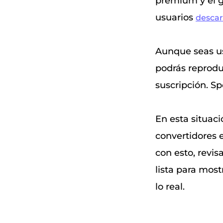
premium y el g
usuarios
descar
Aunque seas us
podrás reproduc
suscripción. Spo
En esta situac
convertidores e
con esto, revi
lista para mos
lo real.