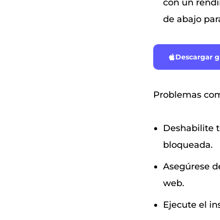
con un rendi
de abajo para
Descargar gr
Problemas com
Deshabilite t
bloqueada.
Asegúrese de
web.
Ejecute el i