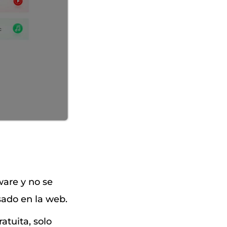
tware y no se
sado en la web.
atuita, solo