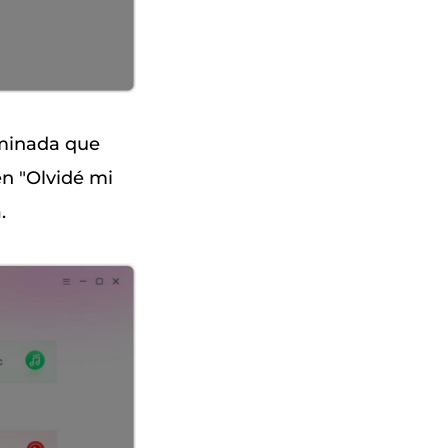
rminada que
en "Olvidé mi
.