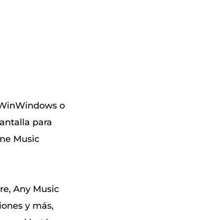
 (WinWindows o
antalla para
ine Music
re, Any Music
iones y más,