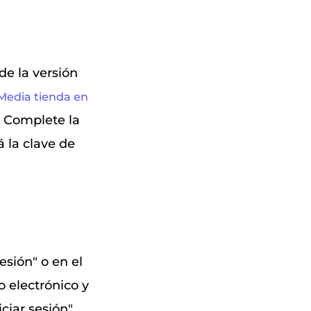
de la versión
edia tienda en
. Complete la
 la clave de
sión" o en el
o electrónico y
iciar sesión"