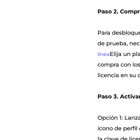
Paso 2. Compra
Para desbloquea
de prueba, nec
Elija un p
línea
compra con los
licencia en su 
Paso 3. Activar
Opción 1: Lanz
icono de perfil
la clave de lic