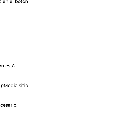
 en el botón
ón está
mpMedia sitio
cesario.