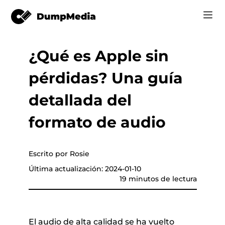
¿Qué es Apple sin
Music
Iniciar Sesión
pérdidas? Una guía
Vídeo
Spotify a mp3
de música
Registrarse
detallada del
Herramientas en línea
Música de YouTube para MP3
formato de audio
r
Tienda
Música de Apple para MP3
Cómo
Escrito por Rosie
Amazon Música para MP3
Última actualización: 2024-01-10
Soporte
19 minutos de lectura
 de YouTube
Suno a MP3
er
El audio de alta calidad se ha vuelto