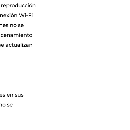
a reproducción
onexión Wi-Fi
nes no se
macenamiento
se actualizan
es en sus
no se