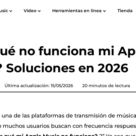
usic
Vídeo
Herramientas en línea
Tienda
Guía del usuario
Preguntas Frecuentes
T
Spotify Music Converter
Grabador de pantalla
ube para
Música de Apple para
Amazon M
Convertidor de música de
ué no funciona mi Ap
MP3
YouTube
 Soluciones en 2026
Audible Converter
Convertidor de música Pandora
Última actualización: 15/05/2026
20 minutos de lectura
Convertidor de música de
a
SoundCloud
 una de las plataformas de transmisión de músic
o muchos usuarios buscan con frecuencia respuest