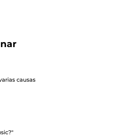
onar
varias causas
sic?"