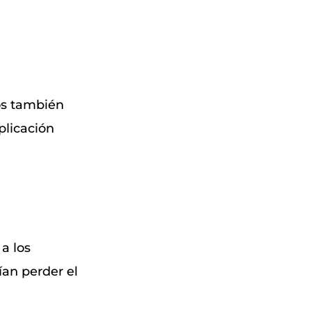
os también
plicación
a los
rían perder el