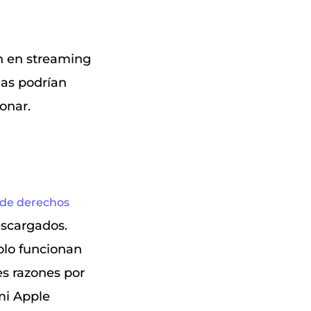
ón en streaming
das podrían
onar.
 de derechos
escargados.
olo funcionan
es razones por
mi Apple