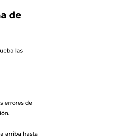
ma de
ueba las
os errores de
ión.
ia arriba hasta