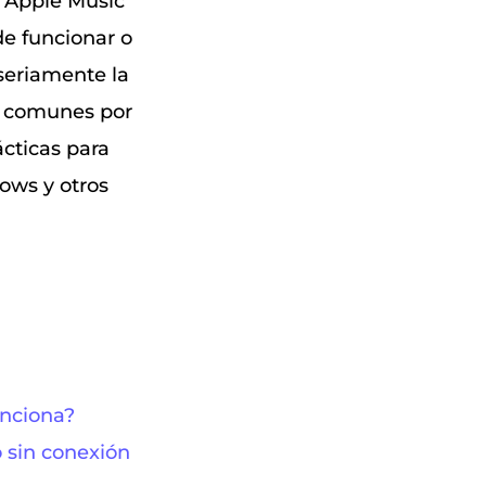
e Apple Music
de funcionar o
 seriamente la
ás comunes por
cticas para
ows y otros
unciona?
 sin conexión