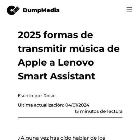
2025 formas de
Music
Iniciar Sesión
transmitir música de
Vídeo
Spotify a mp3
de música
Registrarse
Apple a Lenovo
Herramientas en línea
Música de YouTube para MP3
Smart Assistant
r
Tienda
Música de Apple para MP3
Cómo
Escrito por Rosie
Amazon Música para MP3
Última actualización: 04/01/2024
Soporte
15 minutos de lectura
 de YouTube
Suno a MP3
er
¿Alguna vez has oído hablar de los