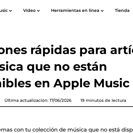
usic
Vídeo
Herramientas en línea
Tienda
Guía del usuario
Preguntas Frecuentes
T
Spotify Music Converter
Grabador de pantalla
ube para
Música de Apple para
Amazon M
Convertidor de música de
ones rápidas para art
MP3
YouTube
ica que no están
Audible Converter
ibles en Apple Music
Convertidor de música Pandora
Convertidor de música de
Última actualización: 17/06/2026
19 minutos de lectura
a
SoundCloud
lemas con tu colección de música que no está disp