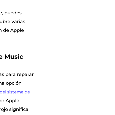
le, puedes
ubre varias
ón de Apple
le Music
s para reparar
na opción
del sistema de
en Apple
ojo significa