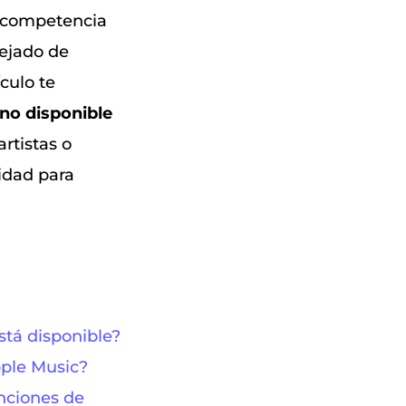
n competencia
uejado de
culo te
no disponible
rtistas o
idad para
stá disponible?
ple Music?
anciones de