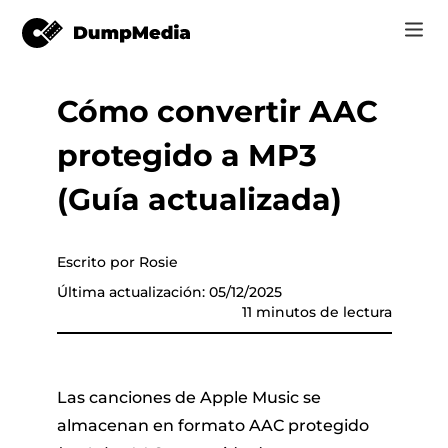
Cómo convertir AAC
Music
Iniciar Sesión
protegido a MP3
Vídeo
Spotify a mp3
de música
Registrarse
(Guía actualizada)
Herramientas en línea
Música de YouTube para MP3
r
Tienda
Escrito por Rosie
Música de Apple para MP3
Última actualización: 05/12/2025
Cómo
11 minutos de lectura
Amazon Música para MP3
Soporte
 de YouTube
Suno a MP3
Las canciones de Apple Music se
almacenan en formato AAC protegido
er