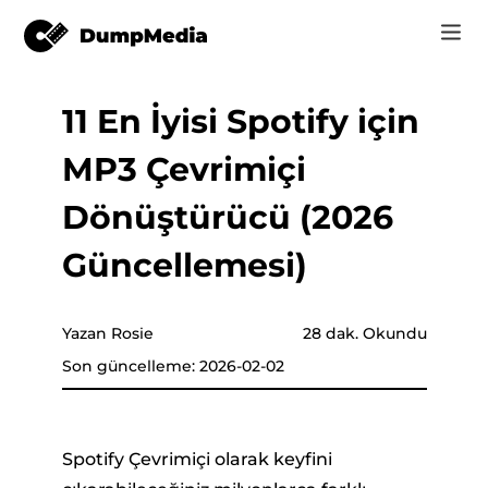
11 En İyisi Spotify için
Music
Giriş
MP3 Çevrimiçi
Video
Spotify mp3'e
nüştürücü
Kayıt Ol
Dönüştürücü (2026
Çevrimiçi Araçlar
YouTube Music'e MP3
Güncellemesi)
r
mağaza
Apple Music'e MP3
Nasıl
ücü
Yazan Rosie
28 dak. Okundu
Amazon Müzik MP3
Son güncelleme: 2026-02-02
Destek
ürücü
Suno'ya MP3
Spotify Çevrimiçi olarak keyfini
ürücü