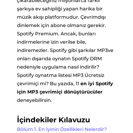
çıkarabileceğiniz milyonlarca farklı
şarkıya ev sahipliği yapan harika bir
müzik akışı platformudur. Çevrimdışı
dinlemek için abone olmanız gerekir.
Spotify Premium. Ancak, bunları
indirmelerine izin verilse bile,
indiremezler. Spotify gibi şarkılar MP3ve
ürücü
onları dışarıda oynatın Spotify DRM
nedeniyle uygulama nasıl indirilir?
Spotify oynatma listesi MP3 Ücretsiz
ü
çevrimiçi mi? Bu yazıda, 11
en iyi Spotify
için MP3 çevrimiçi dönüştürücüler
üştürücü
deneyebilirsin.
İçindekiler Kılavuzu
Bölüm 1. En İyinin Özellikleri Nelerdir?