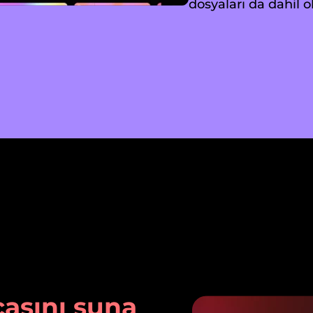
dosyaları da dahil 
asını şuna