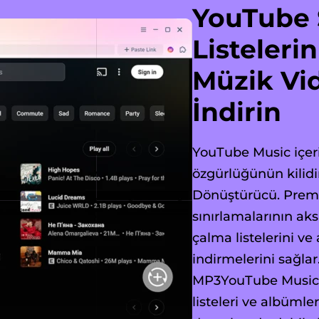
YouTube Ş
Listeleri
Müzik Vid
İndirin
YouTube Music içeri
özgürlüğünün kilid
Dönüştürücü. Premi
sınırlamalarının aks
çalma listelerini ve
indirmelerini sağlar
MP3YouTube Music'in
listeleri ve albümle