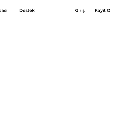
Kılavuzu
Nasıl
SSS
Destek
Yorumları
Giriş
Kayıt Ol
Bedava indir
Satın Alın
Müzik MP3
Suno'ya MP3