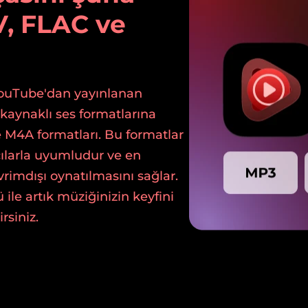
, FLAC ve
ouTube'dan yayınlanan
k kaynaklı ses formatlarına
M4A formatları. Bu formatlar
ılarla uyumludur ve en
rimdışı oynatılmasını sağlar.
e artık müziğinizin keyfini
rsiniz.