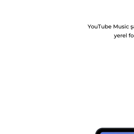
YouTube Music şark
yerel f
Bedava
indir
Satın
Alın