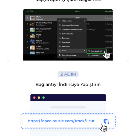
ürücü
2 ADIM
ü
Bağlantıyı İndiriciye Yapıştırın
üştürücü