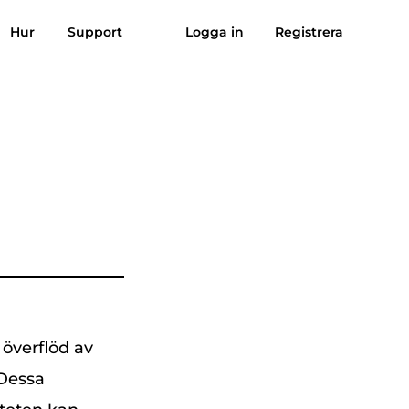
Hur
Support
Logga in
Registrera
Omdömen
Gratis nedladdning
Köp nu
sik till MP3
Suno till MP3
 överflöd av
 Dessa