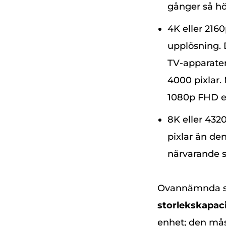
gånger så hö
4K eller 216
upplösning.
TV-apparate
4000 pixlar.
1080p FHD el
8K eller 432
pixlar än de
närvarande s
Ovannämnda sk
storlekskapaci
enhet; den mås