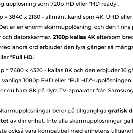
g upplösning som 720p HD eller "HD ready".
0p = 3840 x 2160 - allmänt känd som 4K, UHD eller
 Det är en enorm skärmupplösning, och den finns
r och datorskärmar.
2160p kallas 4K
eftersom bred
 Med andra ord erbjuder den fyra gånger så mång
ler "
Full HD
."
0p = 7680 x 4320 - kallas 8K och den erbjuder 16 g
n vanliga 1080p FHD eller "Full HD"-upplösningen.
er du bara 8K på dyra TV-apparater från Samsung
ärmupplösningar beror på tillgängliga
grafisk d
tet
av din enhet. Inte alla skärmupplösningar gäl
te också vara kompatibel med enhetens tillgängl