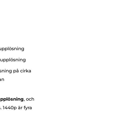
 upplösning
 upplösning
sning på cirka
an
upplösning
, och
 1440p är fyra