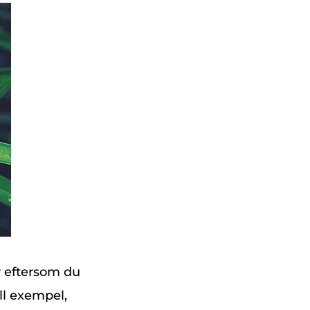
r eftersom du
ill exempel,