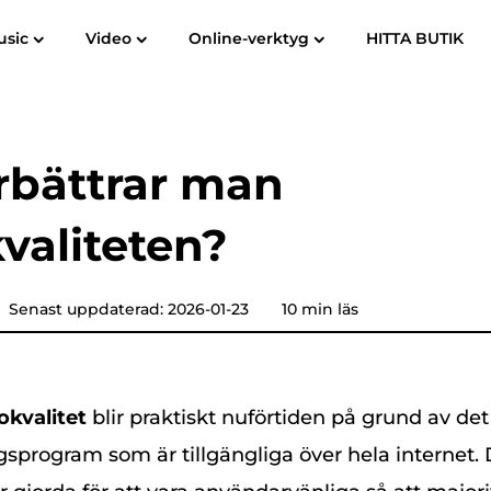
usic
Video
Online-verktyg
HITTA BUTIK
Användarhandbok
Vanliga frågor
om
Spotify Music Converter
Screen Recorder
till MP3
Apple Music till MP3
Amazon mu
rbättrar man
YouTube Music Converter
valiteten?
Hörbar omvandlare
Pandora Music Converter
Senast uppdaterad: 2026-01-23
10 min läs
SoundCloud-musikkonverterare
okvalitet
blir praktiskt nuförtiden på grund av det
gsprogram som är tillgängliga över hela internet.