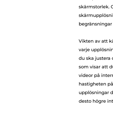
skärmstorlek. O
skärmupplösnin
begränsningar 
Vikten av att 
varje upplösni
du ska juster
som visar att d
videor på inter
hastigheten på 
upplösningar dä
desto högre in