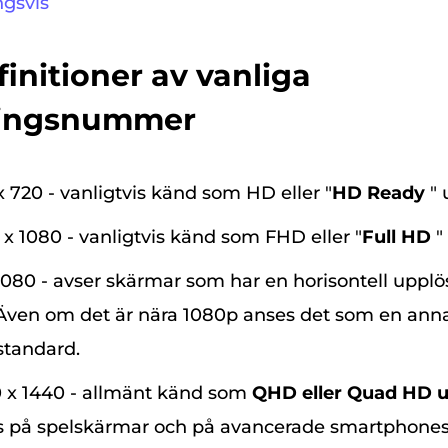
ngsvis
finitioner av vanliga
ningsnummer
x 720 - vanligtvis känd som HD eller "
HD Ready
"
 x 1080 - vanligtvis känd som FHD eller "
Full HD
"
1080 - avser skärmar som har en horisontell upplö
 Även om det är nära 1080p anses det som en ann
standard.
0 x 1440 - allmänt känd som
QHD eller Quad HD 
is på spelskärmar och på avancerade smartphones.