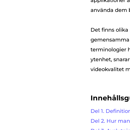
applikationer ä
använda dem 
Det finns olika
gemensamma för 
terminologier 
ytenhet, snarar
videokvalitet 
Innehållsg
Del 1. Definit
Del 2. Hur man