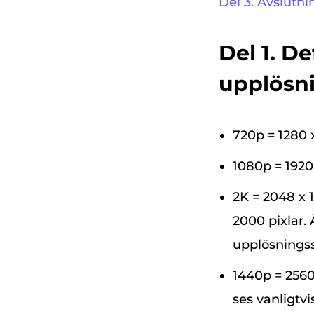
Del 3. Avslutni
Del 1. De
upplös
720p = 1280 
1080p = 1920
2K = 2048 x 
2000 pixlar.
upplösnings
1440p = 256
ses vanligtv