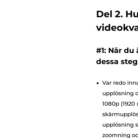
Del 2. H
videokva
#1: När du
dessa steg
Var redo inn
upplösning d
1080p (1920 x
skärmupplösn
upplösning s
zoomning och