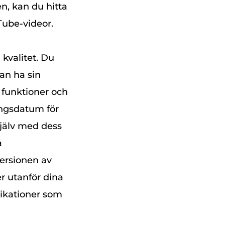
n, kan du hitta
Tube-videor.
 kvalitet. Du
kan ha sin
s funktioner och
ångsdatum för
själv med dess
a
ersionen av
r utanför dina
likationer som