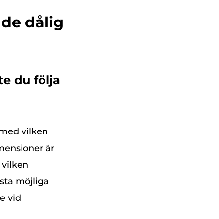
de dålig
e du följa
 med vilken
mensioner är
 vilken
sta möjliga
e vid