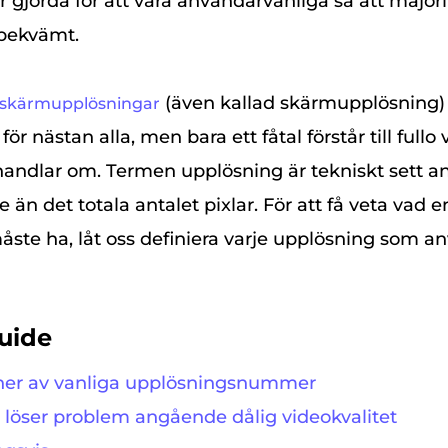
r gjorda för att vara användarvänliga så att major
bekvämt.
(även kallad skärmupplösning)
skärmupplösningar
nästan alla, men bara ett fåtal förstår till fullo
handlar om. Termen upplösning är tekniskt sett ant
e än det totala antalet pixlar. För att få veta vad e
måste ha, låt oss definiera varje upplösning som a
uide
ioner av vanliga upplösningsnummer
 löser problem angående dålig videokvalitet