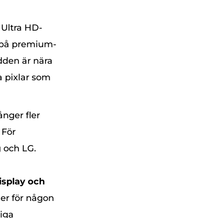
 Ultra HD-
 på premium-
den är nära
a pixlar som
ånger fler
 För
 och LG.
isplay och
ler för någon
iga