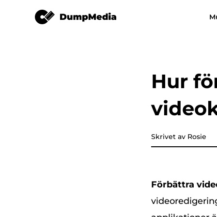
Video Converter
M
Vilken musikkonverterare s
Video Converter
helst
Spotify till mp3
YouTube Musik 
Hur fö
Apple Music Converter
videok
Amazon Music Converter
DeezPlus
Skrivet av Rosie
Linjemusikkonverterare
Förbättra vide
Överföring av spellista
videoredigerin