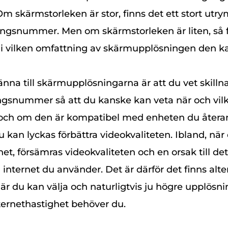
m skärmstorleken är stor, finns det ett stort utr
gsnummer. Men om skärmstorleken är liten, så f
i vilken omfattning av skärmupplösningen den kan
känna till skärmupplösningarna är att du vet skill
ngsnummer så att du kanske kan veta när och vil
a och om den är kompatibel med enheten du åter
u kan lyckas förbättra videokvaliteten. Ibland, när 
net, försämras videokvaliteten och en orsak till det
internet du använder. Det är därför det finns alter
r du kan välja och naturligtvis ju högre upplösnin
ternethastighet behöver du.