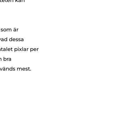
iteten kan
 som är
 vad dessa
alet pixlar per
n bra
nvänds mest.