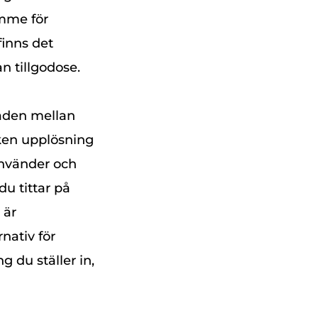
ymme för
inns det
 tillgodose.
naden mellan
ken upplösning
använder och
du tittar på
 är
nativ för
g du ställer in,