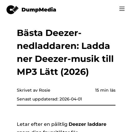
Bästa Deezer-
Music
Logga in
nedladdaren: Ladda
Video
Spotify till mp3
are som helst
Registrera
ner Deezer-musik till
Online-verktyg
YouTube Musik till MP3
MP3 Lätt (2026)
r
HITTA BUTIK
Apple Music till MP3
Hur
Skrivet av Rosie
15 min läs
Amazon musik till MP3
Senast uppdaterad: 2026-04-01
Support
er
Suno till MP3
Letar efter en pålitlig
Deezer laddare
er