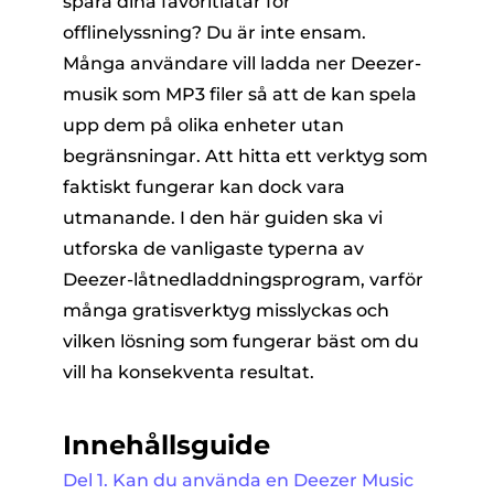
spara dina favoritlåtar för
offlinelyssning? Du är inte ensam.
Många användare vill ladda ner Deezer-
musik som MP3 filer så att de kan spela
upp dem på olika enheter utan
begränsningar. Att hitta ett verktyg som
faktiskt fungerar kan dock vara
er
utmanande. I den här guiden ska vi
utforska de vanligaste typerna av
Deezer-låtnedladdningsprogram, varför
e
många gratisverktyg misslyckas och
vilken lösning som fungerar bäst om du
erterare
vill ha konsekventa resultat.
Innehållsguide
Del 1. Kan du använda en Deezer Music