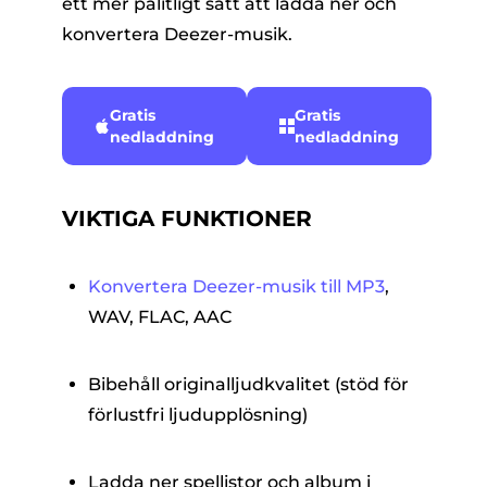
ett mer pålitligt sätt att ladda ner och
konvertera Deezer-musik.
Gratis
Gratis
nedladdning
nedladdning
VIKTIGA FUNKTIONER
Konvertera Deezer-musik till MP3
,
WAV, FLAC, AAC
Bibehåll originalljudkvalitet (stöd för
förlustfri ljudupplösning)
Ladda ner spellistor och album i