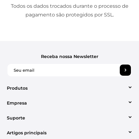
Todos os dados trocados durante o processo de
pagamento são protegidos por SSL.
Receba nossa Newsletter
Produtos
Empresa
Conversor de vídeo
Suporte
Sobre Nós
Conversor de música da Apple
Artigos principais
Centro de suporte
Contato