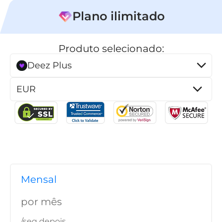
Plano ilimitado
Produto selecionado:
Deez Plus
andora
m linha
SoundCloud
Mensal
de reprodução
por mês
/seg depois