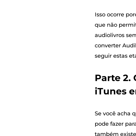
Isso ocorre po
que não permit
audiolivros se
converter Audib
seguir estas e
Parte 2.
iTunes 
Se você acha q
pode fazer para
também existem