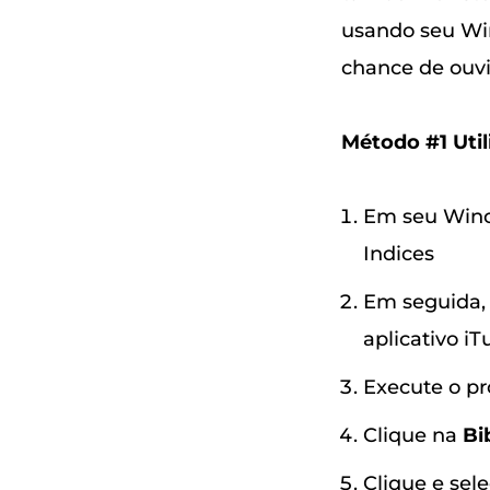
usando seu Win
chance de ouvir
Método #1 Util
Em seu Winco
Indices
Em seguida, 
aplicativo i
Execute o p
Clique na
Bi
Clique e sele