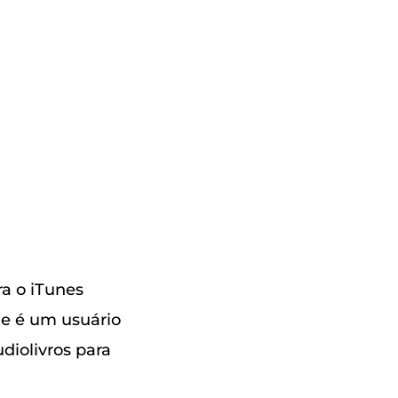
ra o iTunes
ue é um usuário
diolivros para