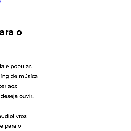
s
ara o
a e popular.
ming de música
cer aos
deseja ouvir.
audiolivros
e para o