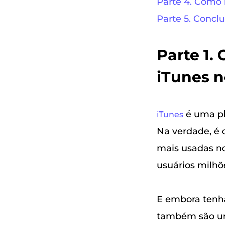
Parte 4. Como 
Parte 5. Concl
Parte 1.
iTunes 
é uma pl
iTunes
Na verdade, é 
mais usadas no
usuários milhõ
E embora tenha 
também são uma