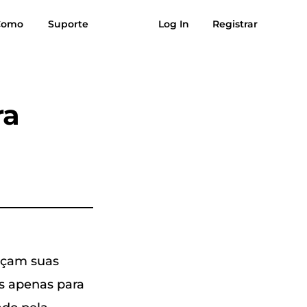
Como
Suporte
Log In
Registrar
ações
Download grátis
Comprar agora
úsica para
Sol para MP3
ra
MP3
uçam suas
s ​​apenas para