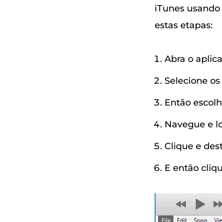
iTunes usando 
estas etapas:
Abra o aplic
Selecione o
Então escol
Navegue e lo
Clique e des
E então cliq