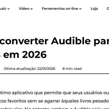
usic
Vídeo
Ferramentas on-line
Loja
Guia do Usuário
Perguntas Frequentes
Avali
o
Spotify Music Converter
Screen Recorder
ube para
Música da Apple para
Amazon M
Conversor de Música do
converter Audible pa
MP3
YouTube
s em 2026
Audible Converter
Conversor de música Pandora
Última atualização: 22/01/2026
8 min read
Conversor de música
SoundCloud
timo aplicativo que permite que seus usuários o
icos favoritos sem se agarrar àqueles livros pesado