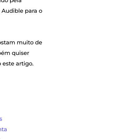
ado pela
 Audible para o
gostam muito de
mbém quiser
este artigo.
s
nta