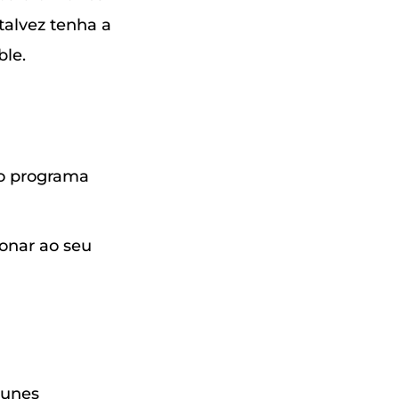
talvez tenha a
ble.
do programa
ionar ao seu
Tunes