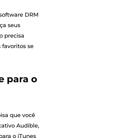
r software DRM
ça seus
o precisa
 favoritos se
e para o
oisa que você
cativo Audible,
para o iTunes