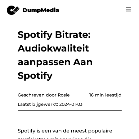
Spotify Bitrate:
Music
Inloggen
Audiokwaliteit
Video
Spotify naar mp3
Registreren
aanpassen Aan
Online Tools
YouTube Muziek naar MP3
Spotify
r
Shop
Apple Music naar MP3
How-to
Geschreven door Rosie
16 min leestijd
Amazon Muziek naar MP3
Laatst bijgewerkt: 2024-01-03
Support
tor
Zon aan MP3
Spotify is een van de meest populaire
er