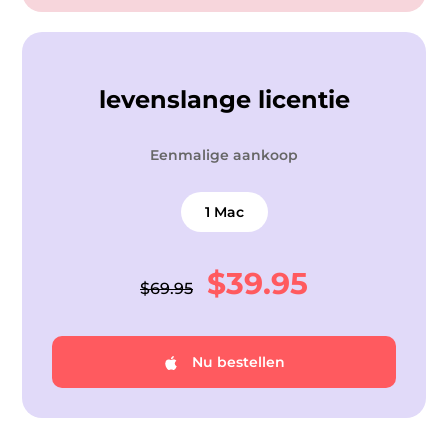
levenslange licentie
Eenmalige aankoop
1 Mac
$39.95
$69.95
Nu bestellen