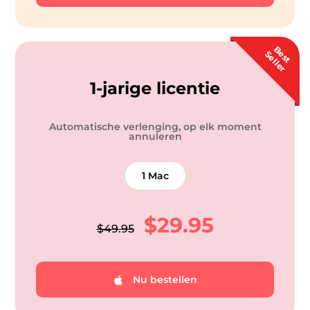
B
s
t
e
l
l
e
e
S
r
1-jarige licentie
Automatische verlenging, op elk moment
annuleren
1 Mac
$29.95
$49.95
Nu bestellen