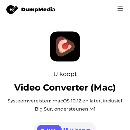
Music
Inloggen
Video
Spotify naar mp3
Registreren
Online Tools
YouTube Muziek naar MP3
r
Shop
U koopt
Apple Music naar MP3
Video Converter (Mac)
How-to
Amazon Muziek naar MP3
Support
Systeemvereisten: macOS 10.12 en later, inclusief
tor
Zon aan MP3
Big Sur, ondersteunen M1
er