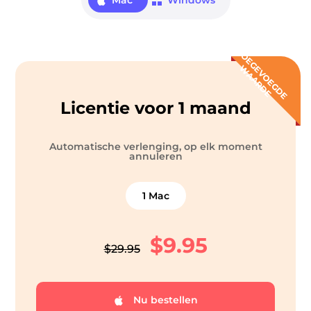
Mac
Windows
T
O
E
G
V
O
E
G
D
E
A
A
R
D
E
W
E
Licentie voor 1 maand
ter
Automatische verlenging, op elk moment
annuleren
1 Mac
nverter
$9.95
$29.95
Nu bestellen