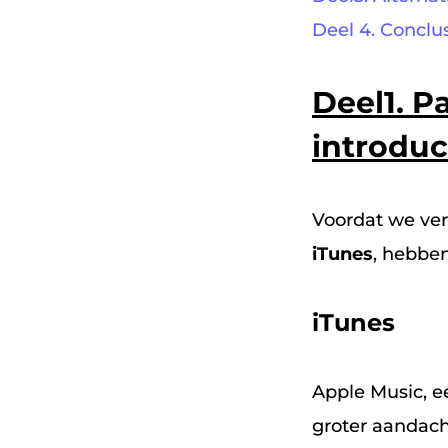
Deel 4. Conclu
Deel1.
Pa
introduc
Voordat we ver
iTunes
, hebben
iTunes
Apple Music, e
groter aandach