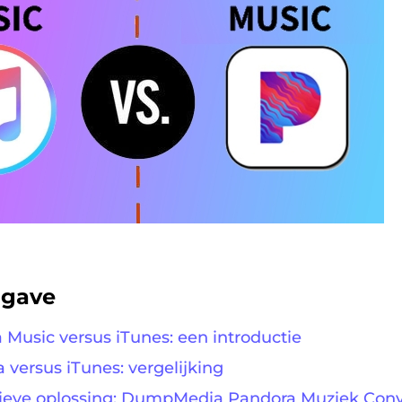
pgave
a Music versus iTunes: een introductie
 versus iTunes: vergelijking
tieve oplossing: DumpMedia Pandora Muziek Conv