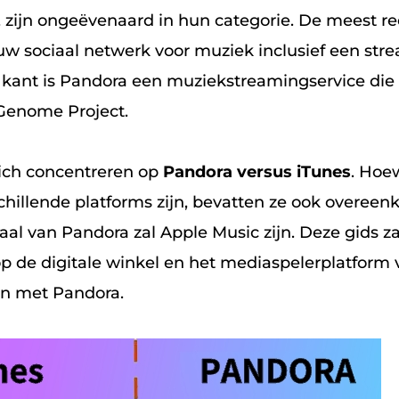
l, zijn ongeëvenaard in hun categorie. De meest 
w sociaal netwerk voor muziek inclusief een str
kant is Pandora een muziekstreamingservice die
Genome Project.
zich concentreren op
Pandora versus iTunes
. Hoe
schillende platforms zijn, bevatten ze ook overee
al van Pandora zal Apple Music zijn. Deze gids za
p de digitale winkel en het mediaspelerplatform 
en met Pandora.