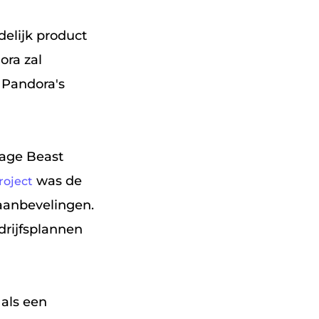
delijk product
ora zal
n Pandora's
vage Beast
was de
oject
aanbevelingen.
drijfsplannen
als een