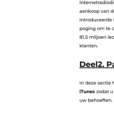
internetradio
aankoop van de
introduceerde 
poging om te c
81.5 miljoen le
klanten.
Deel2.
P
In deze sectie
iTunes
zodat u
uw behoeften.