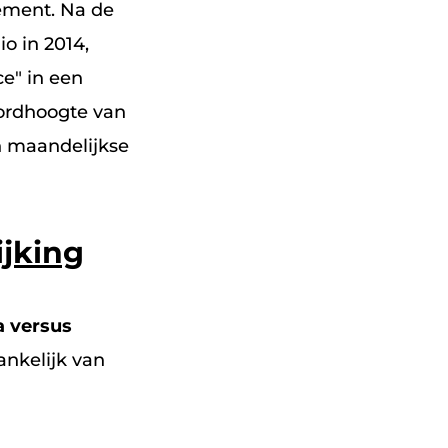
ement. Na de
o in 2014,
e" in een
cordhoogte van
en maandelijkse
ijking
 versus
ankelijk van