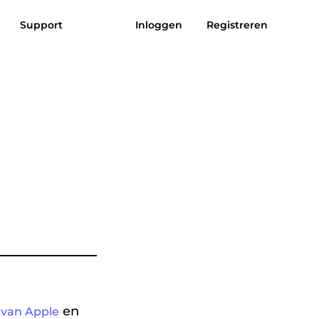
Support
Inloggen
Registreren
eviews
Download gratis
Nu bestellen
uziek naar
Zon aan MP3
MP3
en
 van Apple