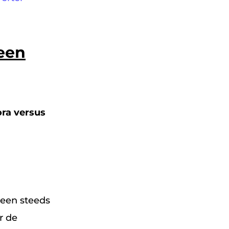
een
ra versus
 een steeds
r de