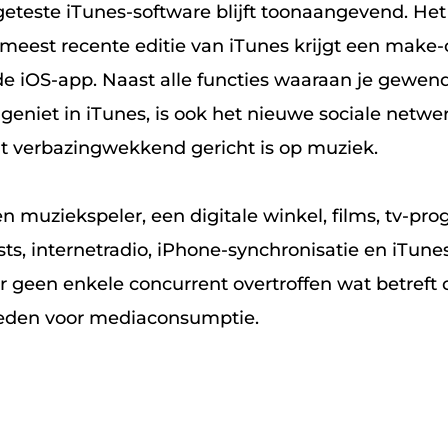
eteste iTunes-software blijft toonaangevend. Het
 meest recente editie van iTunes krijgt een make-
de iOS-app. Naast alle functies waaraan je gewen
 geniet in iTunes, is ook het nieuwe sociale netw
t verbazingwekkend gericht is op muziek.
n muziekspeler, een digitale winkel, films, tv-pr
ts, internetradio, iPhone-synchronisatie en iTune
or geen enkele concurrent overtroffen wat betreft
eden voor mediaconsumptie.