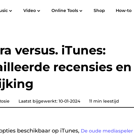
usic
Video
Online Tools
Shop
How-to
Gebruikershandleiding
Veelgestelde vragen
R
Spotify Music Converter
Screen Recorder
ek naar
Apple Music naar MP3
Amazon M
a versus. iTunes:
YouTube-muziekconvertor
illeerde recensies en
Hoorbare omzetter
ijking
Pandora Muziek Converter
osie
Laatst bijgewerkt: 10-01-2024
11 min leestijd
SoundCloud Muziek Converter
pties beschikbaar op iTunes,
De oude mediaspeler