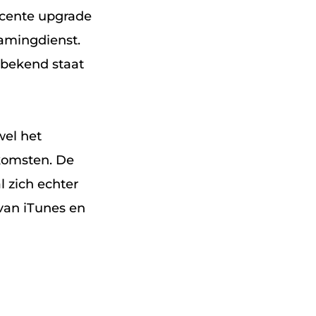
recente upgrade
eamingdienst.
 bekend staat
wel het
nkomsten. De
l zich echter
van iTunes en