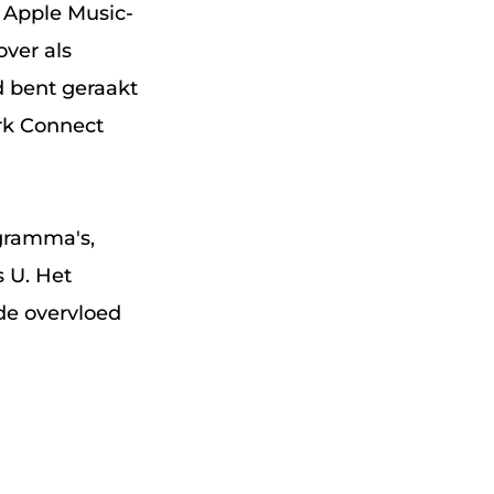
 Apple Music-
over als
d bent geraakt
erk Connect
ogramma's,
s U. Het
 de overvloed