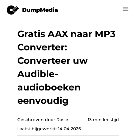
Gratis AAX naar MP3
Music
Inloggen
Converter:
Video
Spotify naar mp3
Registreren
Converteer uw
Online Tools
YouTube Muziek naar MP3
Audible-
r
Shop
Apple Music naar MP3
audioboeken
How-to
Amazon Muziek naar MP3
eenvoudig
Support
tor
Zon aan MP3
Geschreven door Rosie
13 min leestijd
Laatst bijgewerkt: 14-04-2026
er