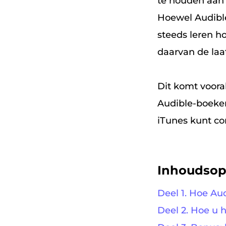
te houden aan 
Hoewel Audible
steeds leren h
daarvan de laa
Dit komt vooral
Audible-boeken 
iTunes kunt con
Inhoudso
Deel 1. Hoe Au
Deel 2. Hoe u 