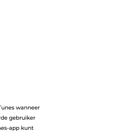
iTunes wanneer
rde gebruiker
nes-app kunt