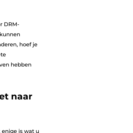
or DRM-
 kunnen
deren, hoef je
ete
boven hebben
et naar
 enige is wat u