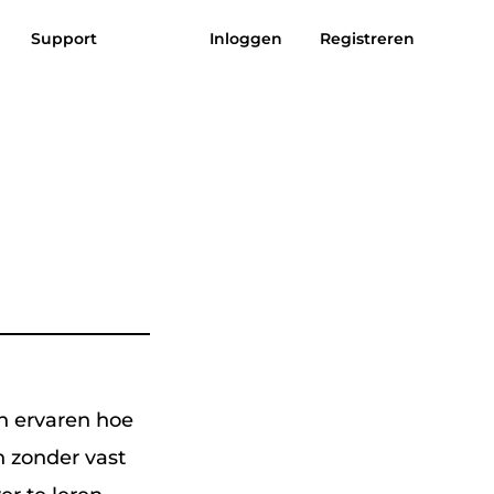
Support
Inloggen
Registreren
eviews
Download gratis
Nu bestellen
uziek naar
Zon aan MP3
MP3
n ervaren hoe
n zonder vast