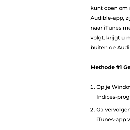
kunt doen om n
Audible-app, z
naar iTunes m
volgt, krijgt 
buiten de Audi
Methode #1 Ge
Op je Windo
Indices-pr
Ga vervolge
iTunes-app w