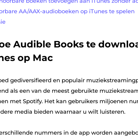
 hoorbare boeken toevoegen aan iTunes zonder a
orbare AA/AAX-audioboeken op iTunes te spelen
ie
Hoe Audible Books te downl
unes op Mac
goed gediversifieerd en populair muziekstreaming
kend als een van de meest gebruikte muziekstrea
men met Spotify. Het kan gebruikers miljoenen n
dere media bieden waarnaar u wilt luisteren.
verschillende nummers in de app worden aangebod