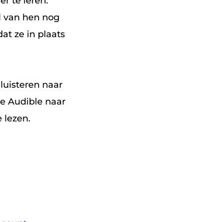
r te leren.
l van hen nog
at ze in plaats
 luisteren naar
je Audible naar
 lezen.