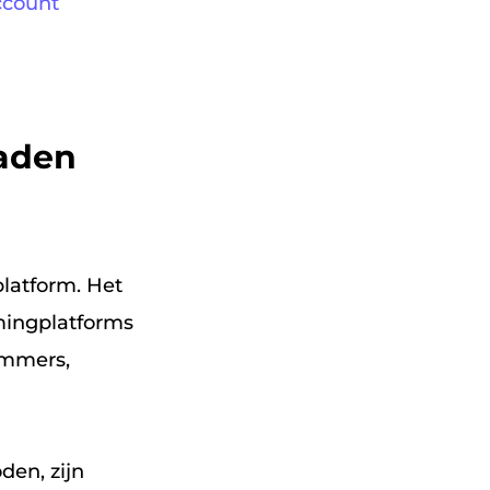
ccount
oaden
platform. Het
mingplatforms
ummers,
en, zijn