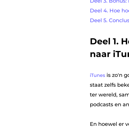
Deel 3. Bonus:
Deel 4. Hoe ho
Deel 5. Conclus
Deel 1. 
naar iT
is zo'n 
iTunes
staat zelfs be
ter wereld, sa
podcasts en an
En hoewel er 