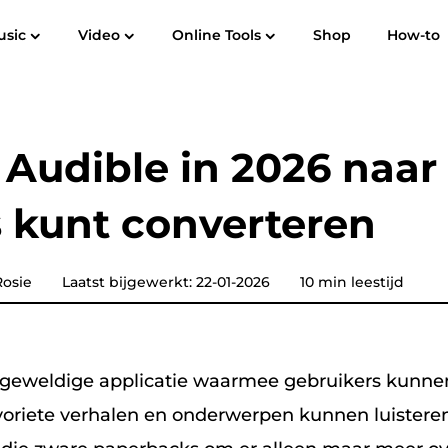
usic
Video
Online Tools
Shop
How-to
Gebruikershandleiding
Veelgestelde vragen
R
Spotify Music Converter
Screen Recorder
ek naar
Apple Music naar MP3
Amazon M
 Audible in 2026 naar
YouTube-muziekconvertor
 kunt converteren
Hoorbare omzetter
Pandora Muziek Converter
osie
Laatst bijgewerkt: 22-01-2026
10 min leestijd
SoundCloud Muziek Converter
n geweldige applicatie waarmee gebruikers kunne
voriete verhalen en onderwerpen kunnen luistere