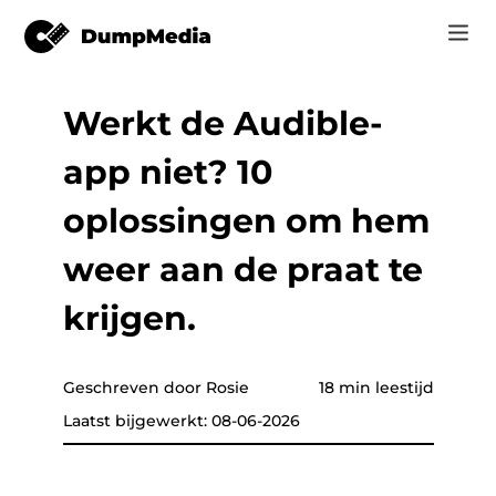
Werkt de Audible-
Music
Inloggen
app niet? 10
Video
Spotify naar mp3
Registreren
oplossingen om hem
Online Tools
YouTube Muziek naar MP3
weer aan de praat te
r
Shop
Apple Music naar MP3
krijgen.
How-to
Amazon Muziek naar MP3
Support
Geschreven door Rosie
18 min leestijd
tor
Zon aan MP3
Laatst bijgewerkt: 08-06-2026
er