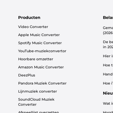
Producten
Bela
Video Converter
Gemak
(2026
Apple Music Converter
De b
Spotify Music Converter
in 20
YouTube-muziekconvertor
Hier 
Hoorbare omzetter
Hoe t
Amazon Music Converter
Handl
DeezPlus
Pandora Muziek Converter
Hoe i
Lijnmuziek converter
Nieu
SoundCloud Muziek
Wat i
Converter
Afspeellijst overzetten
Hoorb