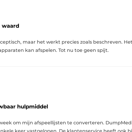
s waard
ceptisch, maar het werkt precies zoals beschreven. Het 
pparaten kan afspelen. Tot nu toe geen spijt.
wbaar hulpmiddel
e week om mijn afspeellijsten te converteren. DumpMed
 enkele keer vastgelopen. De klantenservice heeft ook bi