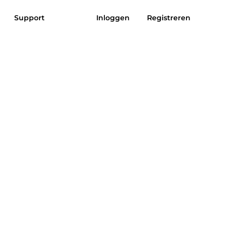
Support
Inloggen
Registreren
uziek naar
Zon aan MP3
MP3