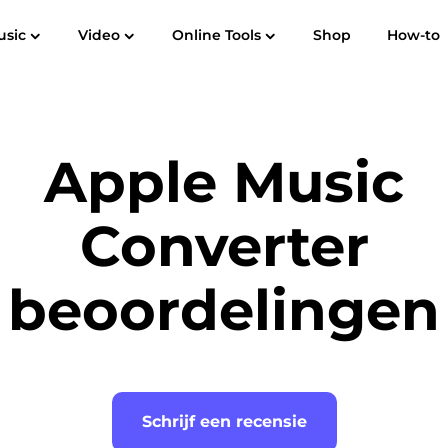
usic
Video
Online Tools
Shop
How-to
Spotify Music Converter
Screen Recorder
ek naar
Apple Music naar MP3
Amazon M
Apple Music
YouTube-muziekconvertor
Hoorbare omzetter
Converter
Pandora Muziek Converter
beoordelingen
SoundCloud Muziek Converter
Schrijf een recensie