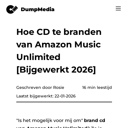
Hoe CD te branden
Music
Inloggen
van Amazon Music
Video
Spotify naar mp3
Registreren
Unlimited
Online Tools
YouTube Muziek naar MP3
[Bijgewerkt 2026]
r
Shop
Apple Music naar MP3
How-to
Geschreven door Rosie
16 min leestijd
Amazon Muziek naar MP3
Laatst bijgewerkt: 22-01-2026
Support
tor
Zon aan MP3
"Is het mogelijk voor mij om"
brand cd
er