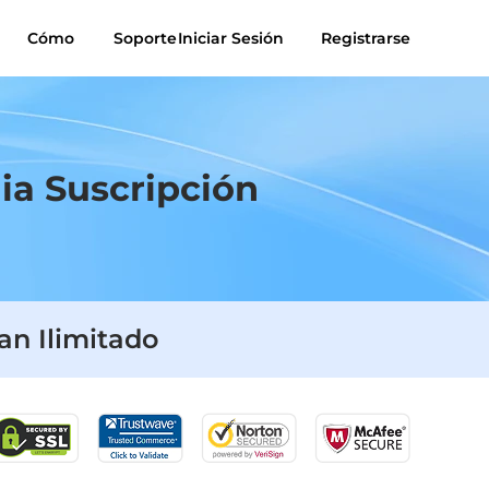
Cómo
Soporte
Iniciar Sesión
Registrarse
úsica para
Suno a MP3
MP3
a Suscripción
an Ilimitado