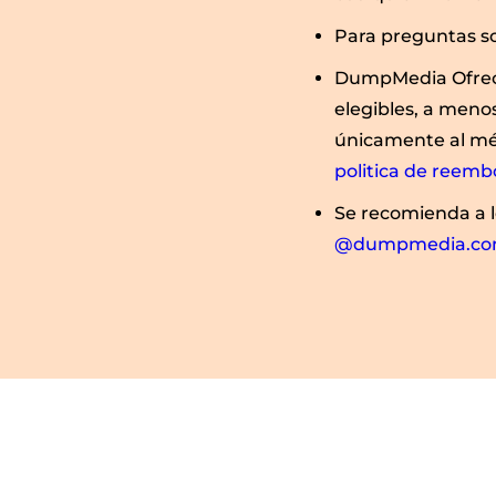
Para preguntas so
DumpMedia Ofrece
elegibles, a meno
únicamente al mét
politica de reemb
Se recomienda a l
@dumpmedia.c