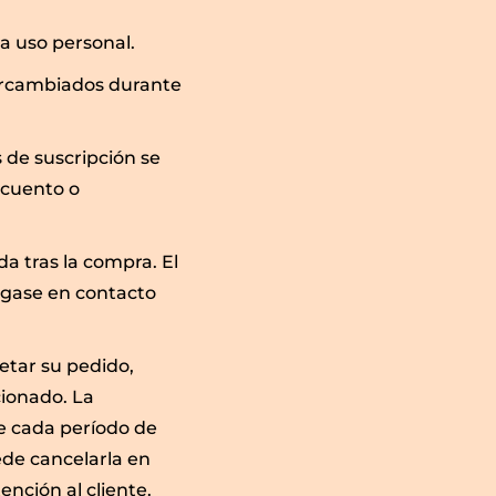
a uso personal.
tercambiados durante
 de suscripción se
scuento o
da tras la compra. El
óngase en contacto
etar su pedido,
cionado. La
e cada período de
ede cancelarla en
nción al cliente.