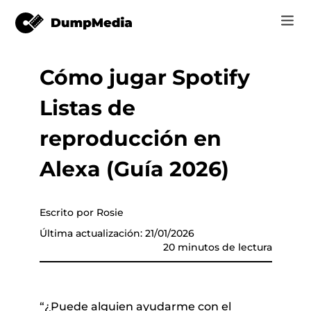
Cómo jugar Spotify
Music
Iniciar Sesión
Listas de
Vídeo
Spotify a mp3
de música
Registrarse
reproducción en
Herramientas en línea
Música de YouTube para MP3
Alexa (Guía 2026)
r
Tienda
Música de Apple para MP3
Cómo
Escrito por Rosie
Amazon Música para MP3
Última actualización: 21/01/2026
Soporte
20 minutos de lectura
 de YouTube
Suno a MP3
er
“¿Puede alguien ayudarme con el