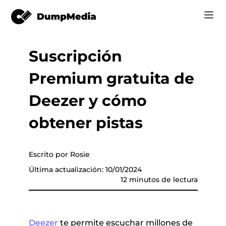
Suscripción
Music
Iniciar Sesión
Premium gratuita de
Vídeo
Spotify a mp3
de música
Registrarse
Deezer y cómo
Herramientas en línea
Música de YouTube para MP3
obtener pistas
r
Tienda
Música de Apple para MP3
Cómo
Escrito por Rosie
Amazon Música para MP3
Última actualización: 10/01/2024
Soporte
12 minutos de lectura
 de YouTube
Suno a MP3
er
Deezer
te permite escuchar millones de