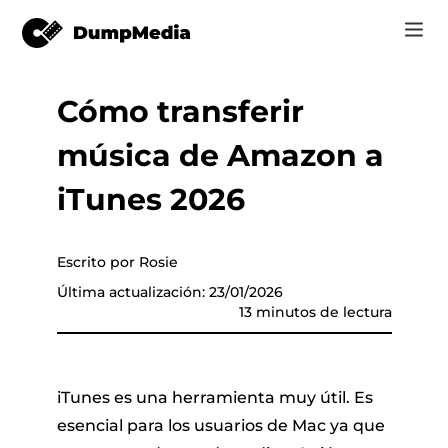
Cómo transferir
Music
Iniciar Sesión
música de Amazon a
Vídeo
Spotify a mp3
de música
Registrarse
iTunes 2026
Herramientas en línea
Música de YouTube para MP3
r
Tienda
Escrito por Rosie
Música de Apple para MP3
Última actualización: 23/01/2026
Cómo
13 minutos de lectura
Amazon Música para MP3
Soporte
 de YouTube
Suno a MP3
iTunes es una herramienta muy útil. Es
esencial para los usuarios de Mac ya que
er