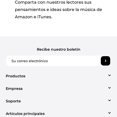
Comparta con nuestros lectores sus
pensamientos e ideas sobre la música de
Amazon e iTunes.
Recibe nuestro boletín
Productos
Empresa
Video Converter
Soporte
Sobre nosotros
Apple Music Converter
Artículos principales
Centro de Soporte
Contáctanos