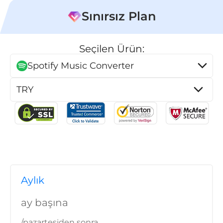
Sınırsız Plan
Seçilen Ürün:
Spotify Music Converter
ürücü
ü
üştürücü
Aylık
ay başına
/pazartesiden sonra