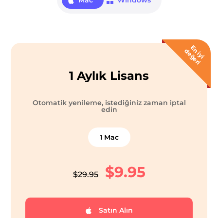
Mac
Windows
E
i
y
i
e
ğ
e
r
n
d
i
1 Aylık Lisans
ürücü
Otomatik yenileme, istediğiniz zaman iptal
edin
ü
1 Mac
üştürücü
$9.95
$29.95
Satın Alın