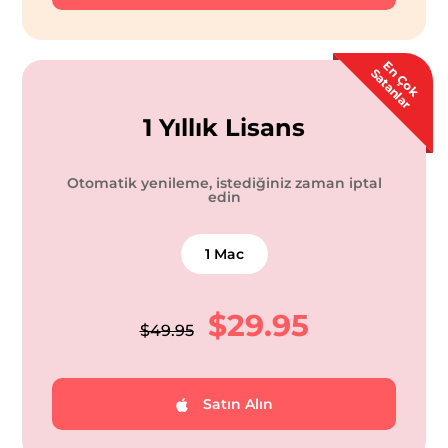
E
Ç
o
k
a
t
a
n
l
a
n
S
r
1 Yıllık Lisans
Otomatik yenileme, istediğiniz zaman iptal
edin
1 Mac
$29.95
$49.95
Satın Alın