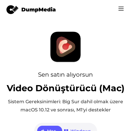
Music
Giriş
Video
Spotify mp3'e
nüştürücü
Kayıt Ol
Çevrimiçi Araçlar
YouTube Music'e MP3
r
mağaza
Sen satın alıyorsun
Apple Music'e MP3
Video Dönüştürücü (Mac)
Nasıl
ücü
Amazon Müzik MP3
Destek
Sistem Gereksinimleri: Big Sur dahil olmak üzere
ürücü
Suno'ya MP3
macOS 10.12 ve sonrası, M1'yi destekler
ürücü