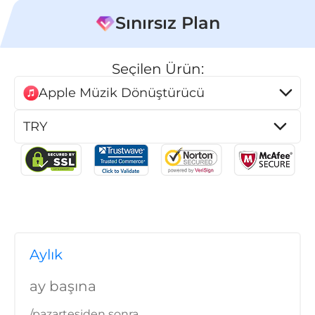
Sınırsız Plan
Seçilen Ürün:
Apple Müzik Dönüştürücü
ürücü
ü
üştürücü
Aylık
ay başına
/pazartesiden sonra