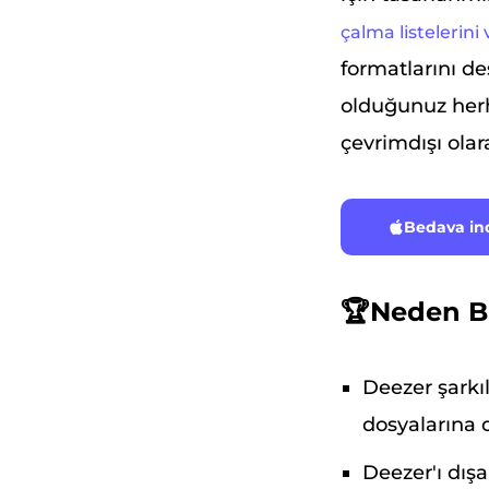
çalma listelerin
formatlarını de
olduğunuz herh
çevrimdışı olar
Bedava in
🏆Neden B
Deezer şarkı
dosyalarına 
Deezer'ı dış