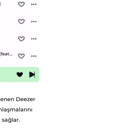
klenen Deezer
anlaşmalarını
 sağlar.