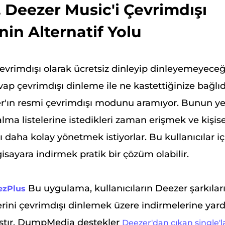
 Deezer Music'i Çevrimdışı
in Alternatif Yolu
çevrimdışı olarak ücretsiz dinleyip dinleyemeyeceğ
vap çevrimdışı dinleme ile ne kastettiğinize bağlıd
er'ın resmi çevrimdışı modunu aramıyor. Bunun ye
alma listelerine istedikleri zaman erişmek ve kişis
ı daha kolay yönetmek istiyorlar. Bu kullanıcılar i
gisayara indirmek pratik bir çözüm olabilir.
Bu uygulama, kullanıcıların Deezer şarkıları
zPlus
lerini çevrimdışı dinlemek üzere indirmelerine ya
ıştır. DumpMedia destekler
Deezer'dan çıkan single'la