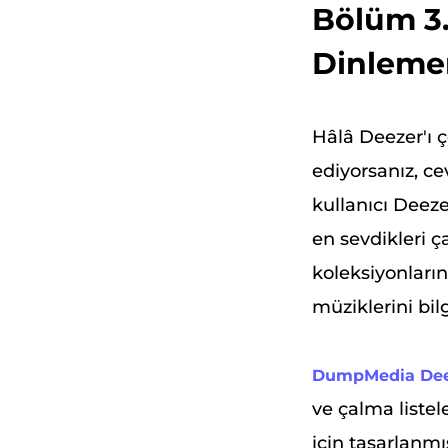
Bölüm 3.
Dinlemen
Hâlâ Deezer'ı 
ediyorsanız, ce
kullanıcı Deez
en sevdikleri ç
koleksiyonların
müziklerini bil
DumpMedia Dee
ve çalma liste
için tasarlanm