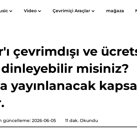
usic
Video
Çevrimiçi Araçlar
mağaza
Kullanıcı Kılavuz
Spotify Music Converter
Screen Recorder
c'e MP3
Apple Music'e MP3
Amazon 
'ı çevrimdışı ve ücret
YouTube Müzik Dönüştürücü
 dinleyebilir misiniz?
Sesli Dönüştürücü
a yayınlanacak kapsa
Pandora Müzik Dönüştürücü
.
SoundCloud Müzik Dönüştürücü
n güncelleme: 2026-06-05
11 dak. Okundu