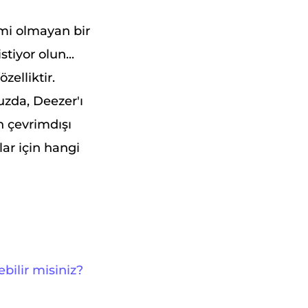
imi olmayan bir
tiyor olun...
zelliktir.
uzda, Deezer'ı
n çevrimdışı
lar için hangi
bilir misiniz?