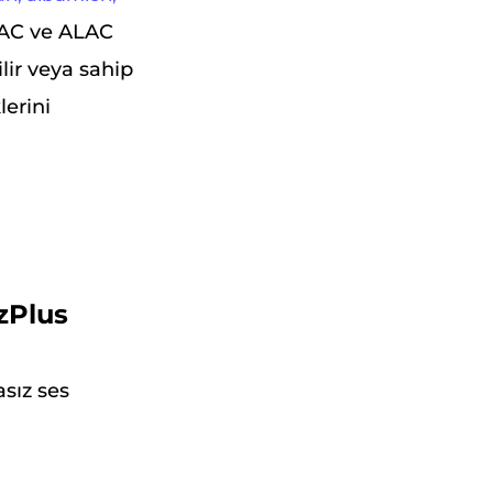
AC ve ALAC
lir veya sahip
erini
zPlus
asız ses