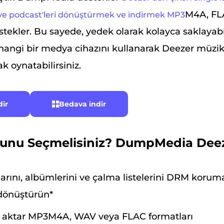
M4A, FL
i ve podcast'leri dönüştürmek ve indirmek MP3
stekler. Bu sayede, yedek olarak kolayca saklayabi
angi bir medya cihazını kullanarak Deezer müzikl
ak oynatabilirsiniz.
dir
Bedava indir
unu Seçmelisiniz? DumpMedia Dee
larını, albümlerini ve çalma listelerini DRM korum
dönüştürün*
a aktar MP3M4A, WAV veya FLAC formatları