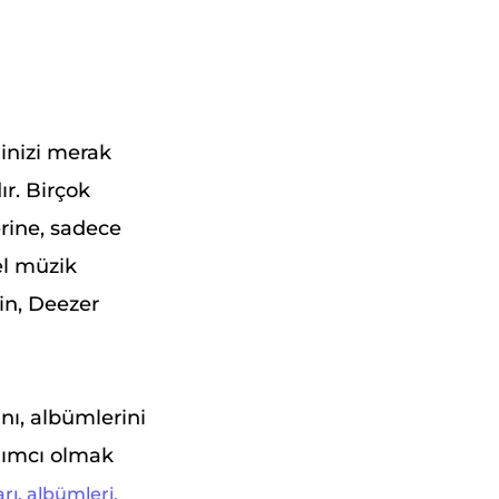
inizi merak
ır. Birçok
rine, sadece
el müzik
çin, Deezer
nı, albümlerini
rdımcı olmak
rı, albümleri,