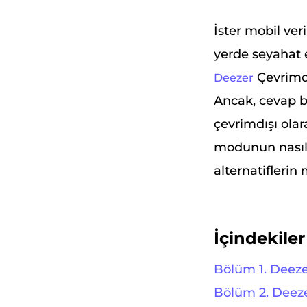
İster mobil ver
yerde seyahat e
Çevrimdı
Deezer
Ancak, cevap bi
çevrimdışı olar
modunun nasıl ç
alternatifleri
İçindekiler
Bölüm 1. Deezer
Bölüm 2. Deeze