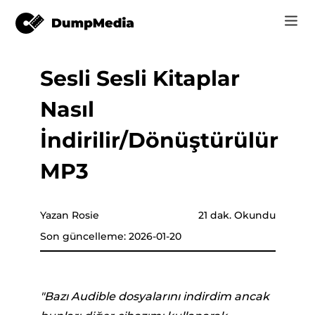
Sesli Sesli Kitaplar
Music
Giriş
Nasıl
Video
Spotify mp3'e
nüştürücü
Kayıt Ol
İndirilir/Dönüştürülür
Çevrimiçi Araçlar
YouTube Music'e MP3
MP3
r
mağaza
Apple Music'e MP3
Nasıl
ücü
Yazan Rosie
21 dak. Okundu
Amazon Müzik MP3
Son güncelleme: 2026-01-20
Destek
ürücü
Suno'ya MP3
"Bazı Audible dosyalarını indirdim ancak
ürücü