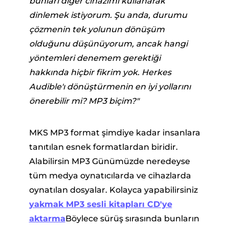
bunları diğer cihazımı kullanarak
dinlemek istiyorum. Şu anda, durumu
çözmenin tek yolunun dönüşüm
olduğunu düşünüyorum, ancak hangi
yöntemleri denemem gerektiği
hakkında hiçbir fikrim yok. Herkes
Audible'ı dönüştürmenin en iyi yollarını
ürücü
önerebilir mi? MP3 biçim?"
MKS MP3 format şimdiye kadar insanlara
ü
tanıtılan esnek formatlardan biridir.
Alabilirsin MP3 Günümüzde neredeyse
üştürücü
tüm medya oynatıcılarda ve cihazlarda
oynatılan dosyalar. Kolayca yapabilirsiniz
yakmak MP3 sesli kitapları CD'ye
aktarma
Böylece sürüş sırasında bunların