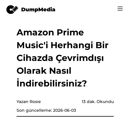
Amazon Prime
Music
Giriş
Music'i Herhangi Bir
Video
Spotify mp3'e
nüştürücü
Kayıt Ol
Cihazda Çevrimdışı
Çevrimiçi Araçlar
YouTube Music'e MP3
Olarak Nasıl
r
mağaza
Apple Music'e MP3
İndirebilirsiniz?
Nasıl
ücü
Amazon Müzik MP3
Destek
Yazan Rosie
13 dak. Okundu
ürücü
Suno'ya MP3
Son güncelleme: 2026-06-03
ürücü