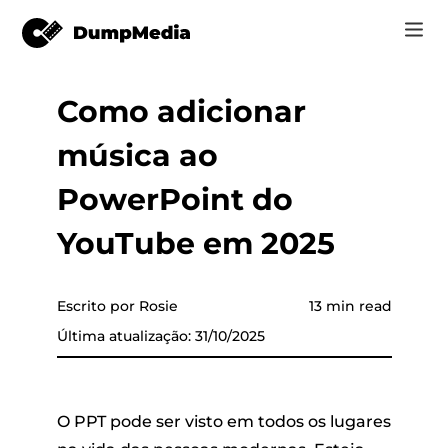
Como adicionar
Music
Log In
música ao
Vídeo
Spotify para mp3
 música
Registrar
PowerPoint do
Ferramentas on-line
Música do YouTube para MP3
YouTube em 2025
r
Loja
Música da Apple para MP3
Como
a Apple
Escrito por Rosie
13 min read
Amazon Música para MP3
Última atualização: 31/10/2025
Suporte
o YouTube
Sol para MP3
O PPT pode ser visto em todos os lugares
er