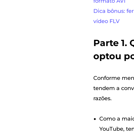
formato AVI
Dica bônus: fe
vídeo FLV
Parte 1.
optou po
Conforme menci
tendem a conve
razões.
Como a maior
YouTube, tem