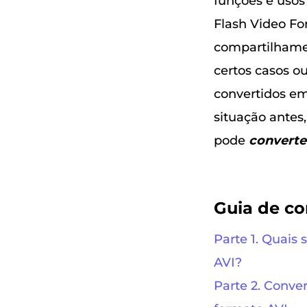
funções e usos
Flash Video Fo
compartilhame
certos casos o
convertidos em
situação antes
pode
converte
Guia de c
Parte 1. Quais
AVI?
Parte 2. Conver