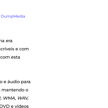
a
DumpMedia
na era
críveis e com
e com esta
eo e áudio para
o mantendo o
VI, WMA, WAV,
 DVD e vídeos