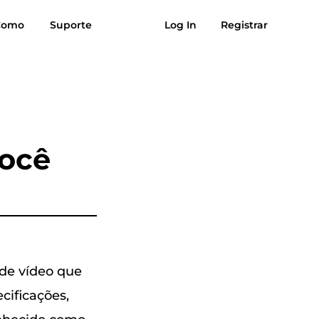
Como
Suporte
Log In
Registrar
ações
Download grátis
Comprar agora
úsica para
Sol para MP3
MP3
você
de vídeo que
cificações,