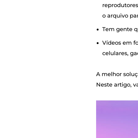
reprodutores
o arquivo pa
Tem gente qu
Vídeos em f
celulares, ga
A melhor soluç
Neste artigo, 