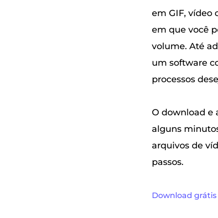
em GIF, vídeo 
em que você pod
volume. Até adi
um software co
processos dese
O download e a
alguns minutos
arquivos de ví
passos.
Download gráti