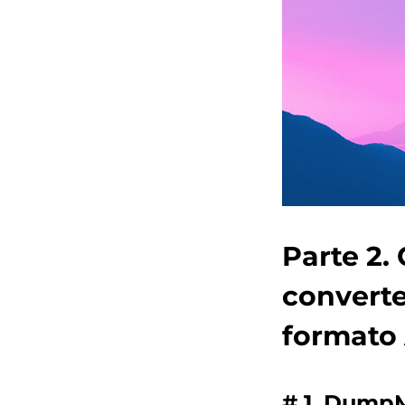
Parte 2. 
converte
formato
# 1. Dump