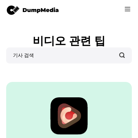
음악
비디오 관련 팁
로그인
Video
Spotify mp3로
회원가입
온라인 도구
유튜브 뮤직 MP3
r
스토어
애플 뮤직에 MP3
어떻게
아마존 뮤직으로 MP3
고객 지원
스노에 MP3
er