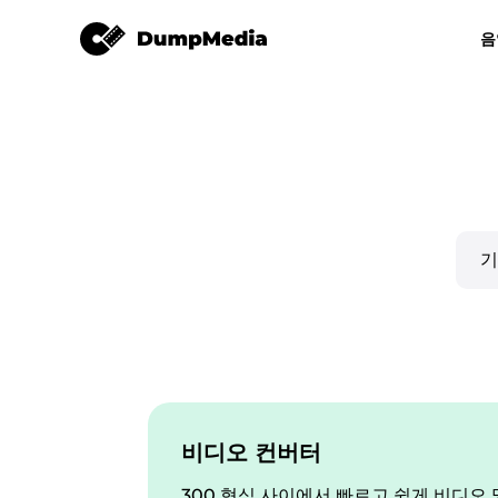
음
모든 음악 변환기
비디오 컨버터
Spotify mp3로
유튜브 뮤직 
애플 뮤직 변환기
Amazon Music Converter
디즈플러스
라인 뮤직 변환기
재생목록 전송
비디오 컨버터
300 형식 사이에서 빠르고 쉽게 비디오 