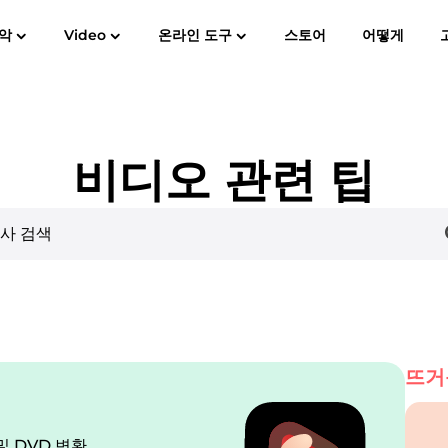
악
Video
온라인 도구
스토어
어떻게
Spotify Music Converter
스크린 레코더
MP3
애플 뮤직에 MP3
아마존 뮤
YouTube 음악 변환기
비디오 관련 팁
가청 변환기
판도라 음악 변환기
SoundCloud 음악 변환기
뜨거
및 DVD 변환