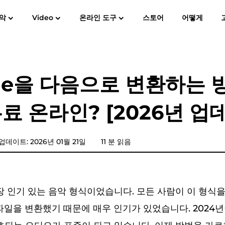
악
Video
온라인 도구
스토어
어떻게
사용자 가이드
자주
Spotify Music Converter
스크린 레코더
MP3
애플 뮤직에 MP3
아마존 뮤
ble을 다음으로 변환하는 
YouTube 음악 변환기
무료 온라인? [2026년 업
가청 변환기
판도라 음악 변환기
업데이트: 2026년 01월 21일
11 분 읽음
SoundCloud 음악 변환기
가장 인기 있는 음악 형식이었습니다. 모든 사람이 이 형식
파일을 변환했기 때문에 매우 인기가 있었습니다. 2024