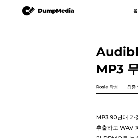
가청 변환기
음
모든 음악 변환기
비디오 컨버터
Spotify mp3로
유튜브 뮤직 
Audi
애플 뮤직 변환기
MP3 
Amazon Music Converter
디즈플러스
Rosie 작성
최종 
라인 뮤직 변환기
MP3 90년대 
재생목록 전송
추출하고 WAV 