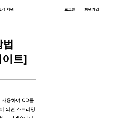
고객 지원
로그인
회원가입
 묻는 질문
후기
무료 다운로드
지금 구매하기
직으로 MP3
스노에 MP3
방법
데이트]
을 사용하여 CD를
년이 되면 스트리밍