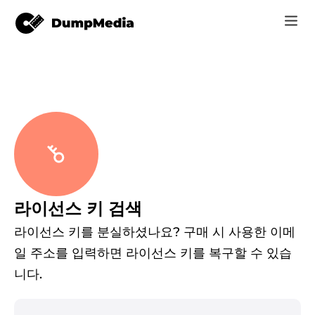
음악
로그인
Video
Spotify mp3로
회원가입
온라인 도구
유튜브 뮤직 MP3
r
스토어
애플 뮤직에 MP3
라이선스 키 검색
어떻게
아마존 뮤직으로 MP3
라이선스 키를 분실하셨나요? 구매 시 사용한 이메
고객 지원
일 주소를 입력하면 라이선스 키를 복구할 수 있습
스노에 MP3
니다.
er