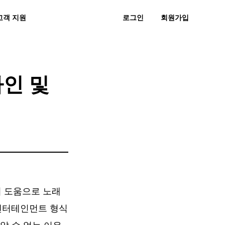
고객 지원
로그인
회원가입
 묻는 질문
후기
무료 다운로드
지금 구매하기
직으로 MP3
스노에 MP3
온라인 및
 의 도움으로 노래
 엔터테인먼트 형식