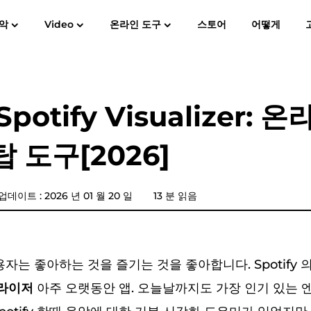
악
Video
온라인 도구
스토어
어떻게
사용자 가이드
자주
Spotify Music Converter
스크린 레코더
MP3
애플 뮤직에 MP3
아마존 뮤
Spotify Visualizer: 
YouTube 음악 변환기
 도구[2026]
가청 변환기
판도라 음악 변환기
데이트 : 2026 년 01 월 20 일
13 분 읽음
SoundCloud 음악 변환기
 사용자는 좋아하는 것을 즐기는 것을 좋아합니다. Spotify
 라이저
아주 오랫동안 앱. 오늘날까지도 가장 인기 있는