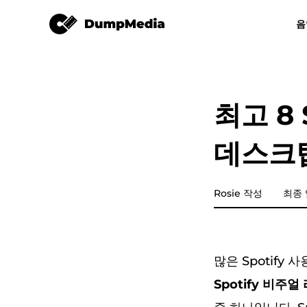
튠솔로 Spotify Music Converter
음
모든 음악 변환기
비디오 컨버터
Spotify mp3로
유튜브 뮤직 
최고 8 
애플 뮤직 변환기
데스크탑
Amazon Music Converter
디즈플러스
Rosie 작성
최종 업
라인 뮤직 변환기
많은 Spotify
재생목록 전송
Spotify 비주얼