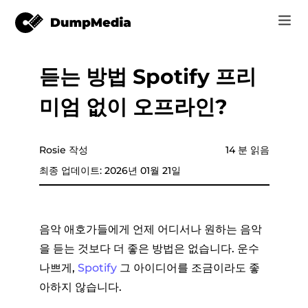
듣는 방법 Spotify 프리
음악
로그인
미엄 없이 오프라인?
Video
Spotify mp3로
회원가입
온라인 도구
유튜브 뮤직 MP3
Rosie 작성
14 분 읽음
r
스토어
최종 업데이트: 2026년 01월 21일
애플 뮤직에 MP3
어떻게
아마존 뮤직으로 MP3
음악 애호가들에게 언제 어디서나 원하는 음악
고객 지원
을 듣는 것보다 더 좋은 방법은 없습니다. 운수
스노에 MP3
나쁘게,
Spotify
그 아이디어를 조금이라도 좋
아하지 않습니다.
er