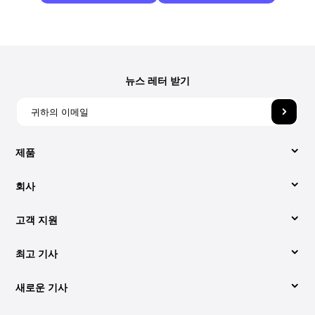
뉴스 레터 받기
제품
회사
비디오 컨버터
고객 지원
회사 소개
애플 뮤직 변환기
최고 기사
지원 센터
당사에 문의해 주세요.
Spotify Music Converter
새로운 기사
변환하는 쉬운 방법 Spotify 에 MP3 (2026년 업데이트)
사용법
약관