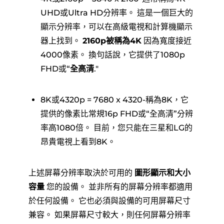
UHD或Ultra HD分辨率。 這是一個巨大的
顯示分辨率，可以在高級電視和計算機顯示
器上找到。
2160p被稱為4K
因為寬度接近
4000像素。 換句話說，它提供了1080p
FHD或“
全高清
."
8K或4320p = 7680 x 4320-稱為8K，它
提供的像素比常規16p FHD或“全高清”分辨
率高1080倍。 目前，您只能在三星和LG的
昂貴電視上看到8K。
上述屏幕分辨率取決於可用的
圖形顯示和大小
容量
您的設備。 並非所有的屏幕分辨率都適用
於任何設備。 它也必須與設備的可用屏幕尺寸
兼容。 如果屏幕尺寸較大，則任何屏幕分辨率