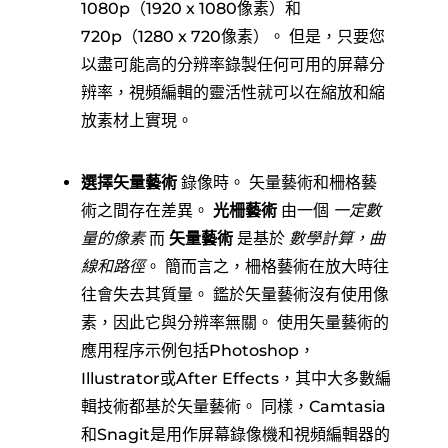
1080p（1920 x 1080像素）和
720p（1280 x 720像素）。 但是，只要您
以盡可能高的分辨率錄製任何可用的屏幕分
辨率，視頻編輯的靈活性就可以在縮放和縮
放素材上實現。
選擇矢量藝術
錄像時。 矢量藝術和柵格藝
術之間存在差異。
光柵藝術
由一個
一定數
量的像素
而
矢量藝術
是基於
數學計算，曲
線和路徑
。 簡而言之，柵格藝術在放大時往
往會失去其質量。 鑑於矢量藝術沒有使用像
素，因此它與分辨率無關。 使用矢量藝術的
應用程序示例包括Photoshop，
Illustrator或After Effects，其中大多數編
輯技術都基於矢量藝術。 同樣，Camtasia
和Snagit是用作屏幕錄像機和視頻編輯器的