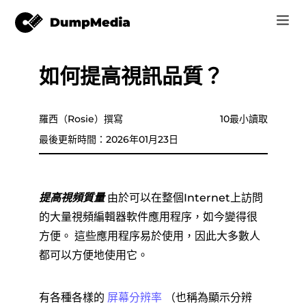
如何提高視訊品質？
音樂
登錄
視頻
Spotify 轉 mp3
羅西（Rosie）撰寫
10最小讀取
注册账号
在線工具
最後更新時間：2026年01月23日
YouTube 音樂 MP3
r
商家
蘋果音樂 MP3
提高視頻質量
由於可以在整個Internet上訪問
如何
的大量視頻編輯器軟件應用程序，如今變得很
亞馬遜音樂到 MP3
支持
方便。 這些應用程序易於使用，因此大多數人
都可以方便地使用它。
蘇諾至 MP3
有各種各樣的
屏幕分辨率
（也稱為顯示分辨